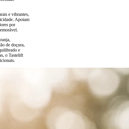
ais e vibrantes,
ticidade. Apoiam
ores por
memorável.
ranja,
ção de doçura,
uilibrado e
, o Tastelift
icionais.