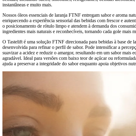
instantâneas e muito mais.
Nossos óleos essenciais de laranja FTNF entregam sabor e aroma natur
enriquecendo a experiência sensorial das bebidas com frescor e auten
o posicionamento de rótulo limpo e atendem à demanda dos consumid
ingredientes mais naturais e reconhecíveis, tornando cada gole mais 
O Tastelift é uma solução FTNF direcionada para bebidas à base de la
desenvolvida para refinar o perfil de sabor. Pode intensificar a percep
suavizar a acidez e reduzir o amargor, resultando em um sabor mais eq
agradável. Ideal para versões com baixo teor de açúcar ou reformuladas
ajuda a preservar a integridade do sabor enquanto apoia objetivos nutr