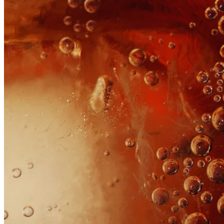
Segments
Bakery
Beverages
Dairy
Meat
Savory
Snacks
Pet Food
Home Care
Personal Care
See all
Benefits