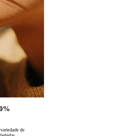
00%
 variedade de
 bebidas