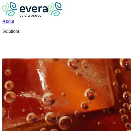
About
Solutions
Solutions
Fiberfeel
Tastelift
Oils & Essences
See all
Applications